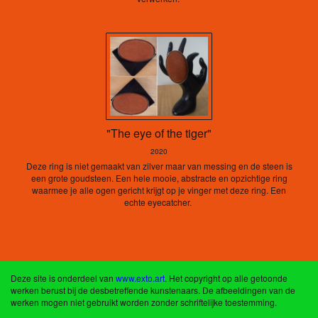
"The eye of the tiger"
2020
Deze ring is niet gemaakt van zilver maar van messing en de steen is
een grote goudsteen. Een hele mooie, abstracte en opzichtige ring
waarmee je alle ogen gericht krijgt op je vinger met deze ring. Een
echte eyecatcher.
Deze site is onderdeel van
www.exto.art
. Het copyright op alle getoonde
werken berust bij de desbetreffende kunstenaars. De afbeeldingen van de
werken mogen niet gebruikt worden zonder schriftelijke toestemming.