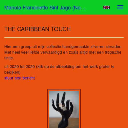
Manola Francinette Sint Jago (nona) - THE CARIBBEAN TOUCH
Tog
navi
THE CARIBBEAN TOUCH
Hier een greep uit mijn collectie handgemaakte zilveren sieraden.
Met heel veel liefde vervaardigd en zoals altijd met een tropische
tintje.
uit 2020 tot 2020
(klik op de afbeelding om het werk groter te
bekijken)
stuur een bericht