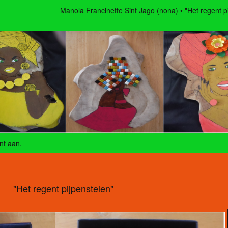
Manola Francinette Sint Jago (nona)
"Het regent p
nt aan
.
"Het regent pijpenstelen"