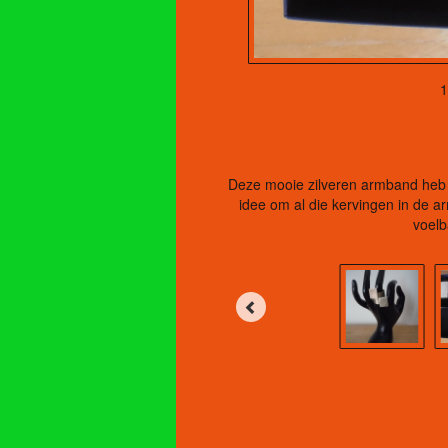
1
Deze mooie zilveren armband heb i
idee om al die kervingen in de 
voelb