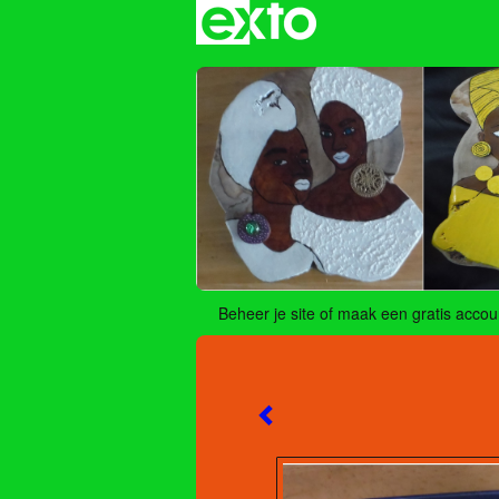
Beheer je site
of
maak een gratis accou