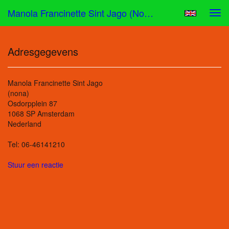
Manola Francinette Sint Jago (nona) - Adresgegevens
Tog
navi
Adresgegevens
Manola Francinette Sint Jago
(nona)
Osdorpplein 87
1068 SP Amsterdam
Nederland
Tel: 06-46141210
Stuur een reactie