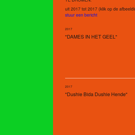
uit 2017 tot 2017
(klik op de afbeeld
stuur een bericht
2017
"DAMES IN HET GEEL"
2017
"Dushie Bida Dushie Hende"