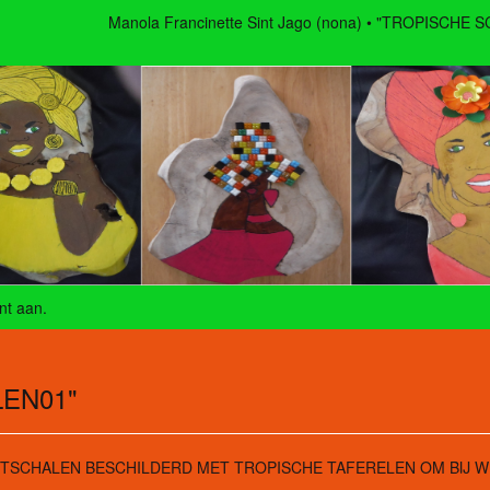
Manola Francinette Sint Jago (nona)
"TROPISCHE S
nt aan
.
EN01"
TSCHALEN BESCHILDERD MET TROPISCHE TAFERELEN OM BIJ 