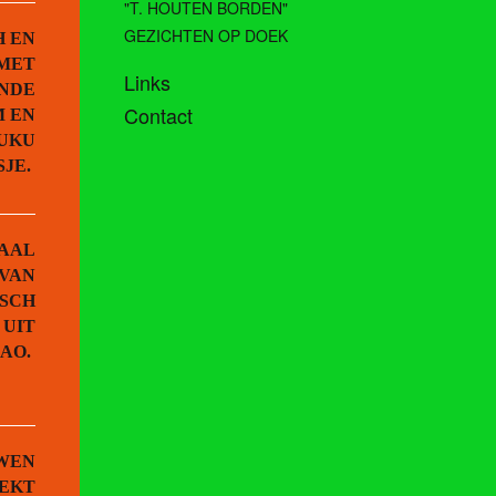
"T. HOUTEN BORDEN"
GEZICHTEN OP DOEK
H EN
MET
Links
ENDE
Contact
 EN
NUKU
SJE.
HAAL
 VAN
ISCH
 UIT
CAO.
WEN
DEKT