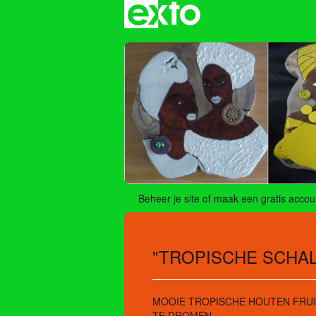
Beheer je site
of
maak een gratis accou
"TROPISCHE SCHAL
MOOIE TROPISCHE HOUTEN FRUI
TE DROMEN.