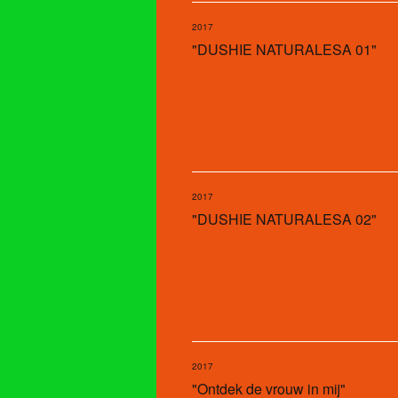
2017
"DUSHIE NATURALESA 01"
2017
"DUSHIE NATURALESA 02"
2017
"Ontdek de vrouw in mij"