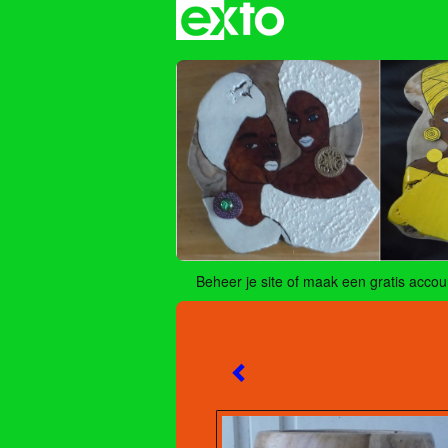
Beheer je site
of
maak een gratis accou