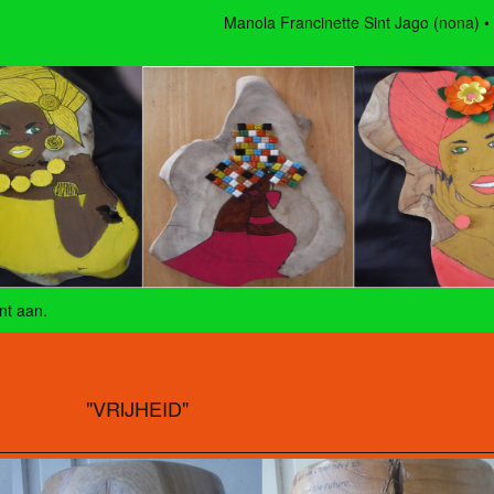
Manola Francinette Sint Jago (nona)
nt aan
.
"VRIJHEID"