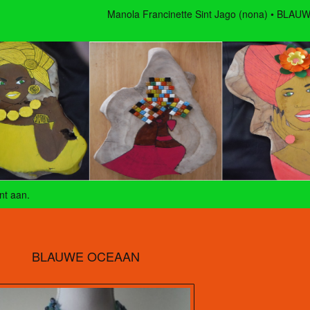
Manola Francinette Sint Jago (nona)
BLAUW
nt aan
.
BLAUWE OCEAAN