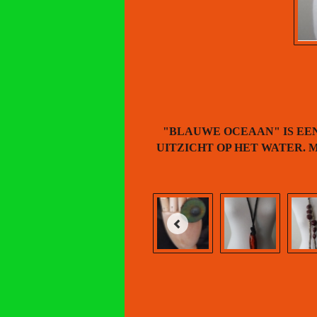
"BLAUWE OCEAAN" IS EEN
UITZICHT OP HET WATER.