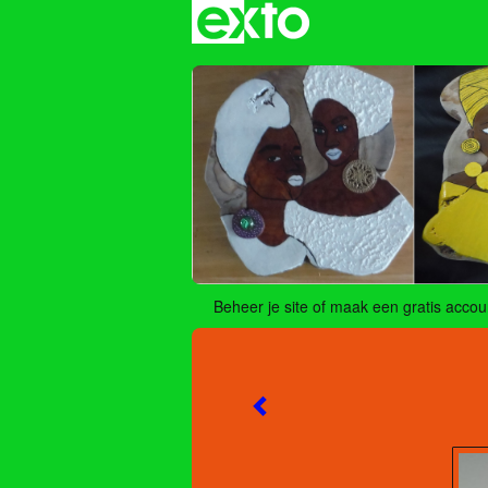
Beheer je site
of
maak een gratis accou